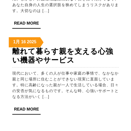
あなた自身の人生の選択肢を狭めてしまうリスクがありま
護
す。大切なのは […]
の
READ
READ MORE
メ
MORE
リ
2025
2025
2025
1月
16
2025
ッ
年
年
年
離れて暮らす親を支える心強
ト
1
1
1
離
い機器やサービス
と
月
月
月
れ
16
16
16
デ
現代において、多くの人が仕事や家庭の事情で、なかなか
日
日
日
て
メ
親と同じ場所に住むことができない現実に直面していま
暮
す。特に高齢になった親が一人で生活している場合、日々
リ
の安否が気になるものです。そんな時、心強いサポートと
ら
ッ
なる方法がいく […]
す
ト
READ
READ MORE
親
MORE
を
支