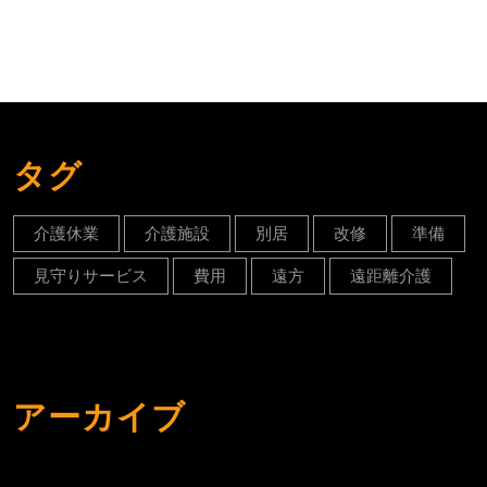
え
る
心
強
い
タグ
機
器
介護休業
介護施設
別居
改修
準備
や
見守りサービス
費用
遠方
遠距離介護
サ
ー
ビ
ス
アーカイブ