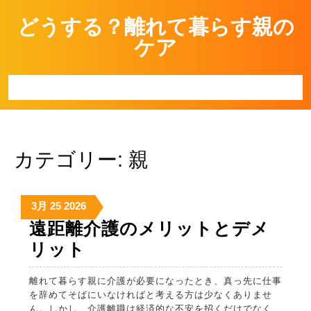
Skip
どうする？離れて暮らす親の
to
content
ケア
Open
Button
カテゴリー:
親
2026
2026
2026
3月
25
2026
年
年
年
遠距離介護のメリットとデメ
3
3
3
遠
リット
月
月
月
距
25
25
25
離れて暮らす親に介護が必要になったとき、真っ先に仕事
日
日
日
離
を辞めてそばにいなければと考える方は少なくありませ
介
ん。しかし、介護離職は経済的な不安を招くだけでなく、