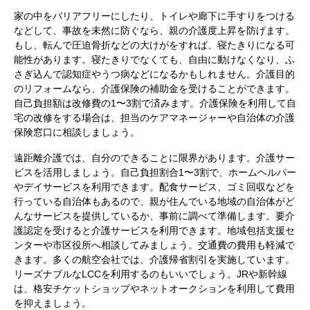
家の中をバリアフリーにしたり、トイレや廊下に手すりをつける
などして、事故を未然に防ぐなら、親の介護度上昇を防げます。
もし、転んで圧迫骨折などの大けがをすれば、寝たきりになる可
能性があります。寝たきりでなくても、自由に動けなくなり、ふ
さぎ込んで認知症やうつ病などになるかもしれません。介護目的
のリフォームなら、介護保険の補助金を受けることができます。
自己負担額は改修費の1〜3割で済みます。介護保険を利用して自
宅の改修をする場合は、担当のケアマネージャーや自治体の介護
保険窓口に相談しましょう。
遠距離介護では、自分のできることに限界があります。介護サー
ビスを活用しましょう。自己負担割合1〜3割で、ホームヘルパー
やデイサービスを利用できます。配食サービス、ゴミ回収などを
行っている自治体もあるので、親が住んでいる地域の自治体がど
んなサービスを提供しているか、事前に調べて準備します。要介
護認定を受けると介護サービスを利用できます。地域包括支援セ
ンターや市区役所へ相談してみましょう。交通費の費用も軽減で
きます。多くの航空会社では、介護帰省割引を実施しています。
リーズナブルなLCCを利用するのもいいでしょう。JRや新幹線
は、格安チケットショップやネットオークションを利用して費用
を抑えましょう。