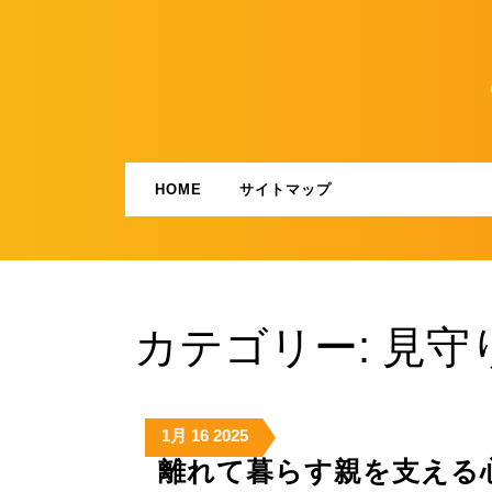
Skip
to
content
HOME
サイトマップ
カテゴリー:
見守
2025
2025
2025
1月
16
2025
年
年
年
離れて暮らす親を支える
1
1
1