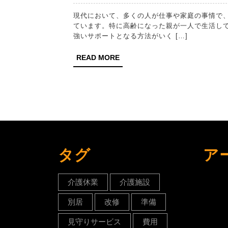
月
月
月
現代において、多くの人が仕事や家庭の事情で、なかなか親と同じ場所に住むことができない現実に直面し
16
16
16
ています。特に高齢になった親が一人で生活し
日
日
日
強いサポートとなる方法がいく […]
READ
READ MORE
MORE
タグ
ア
介護休業
介護施設
別居
改修
準備
見守りサービス
費用