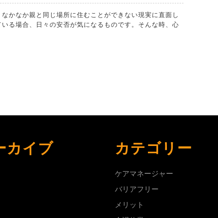
れ
て
ている場合、日々の安否が気になるものです。そんな時、心
暮
ら
す
親
を
支
え
る
ーカイブ
カテゴリー
心
強
ケアマネージャー
い
バリアフリー
機
メリット
器