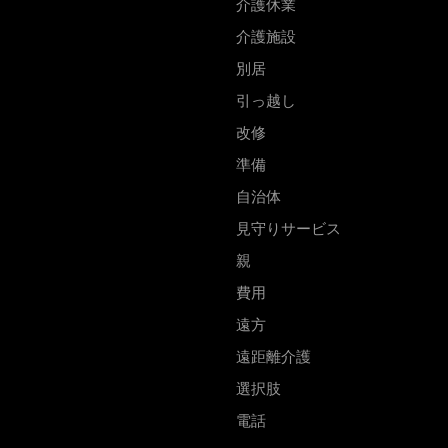
介護休業
や
介護施設
サ
ー
別居
ビ
引っ越し
ス
改修
準備
自治体
見守りサービス
親
費用
遠方
遠距離介護
選択肢
電話